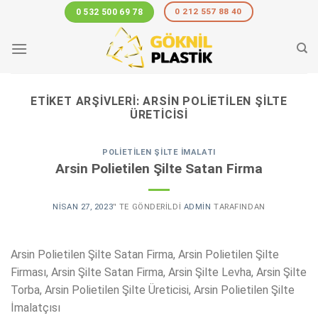
Skip
0 212 557 88 40
0 532 500 69 78
to
content
ETIKET ARŞIVLERI:
ARSIN POLIETILEN ŞILTE
ÜRETICISI
POLIETILEN ŞILTE İMALATI
Arsin Polietilen Şilte Satan Firma
NISAN 27, 2023
’' TE GÖNDERILDI
ADMIN
TARAFINDAN
Arsin Polietilen Şilte Satan Firma, Arsin Polietilen Şilte
Firması, Arsin Şilte Satan Firma, Arsin Şilte Levha, Arsin Şilte
Torba, Arsin Polietilen Şilte Üreticisi, Arsin Polietilen Şilte
İmalatçısı