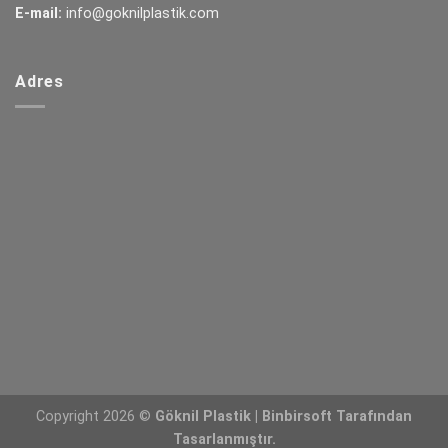
E-mail:
info@goknilplastik.com
Adres
Copyright 2026 ©
Göknil Plastik | Binbirsoft Tarafından
Tasarlanmıştır.