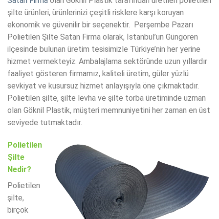
Satan Firma
olan Göknil Plastik tarafından üretilen polietilen
şilte ürünleri, ürünlerinizi çeşitli risklere karşı koruyan
ekonomik ve güvenilir bir seçenektir. Perşembe Pazarı
Polietilen Şilte Satan Firma olarak, İstanbul’un Güngören
ilçesinde bulunan üretim tesisimizle Türkiye’nin her yerine
hizmet vermekteyiz. Ambalajlama sektöründe uzun yıllardır
faaliyet gösteren firmamız, kaliteli üretim, güler yüzlü
sevkiyat ve kusursuz hizmet anlayışıyla öne çıkmaktadır.
Polietilen şilte, şilte levha ve şilte torba üretiminde uzman
olan Göknil Plastik, müşteri memnuniyetini her zaman en üst
seviyede tutmaktadır.
Polietilen
Şilte
Nedir?
Polietilen
şilte,
birçok