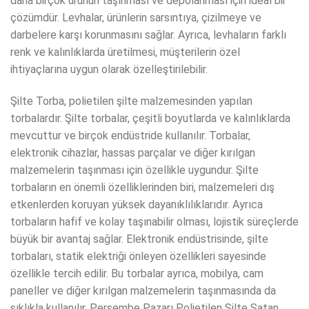
daha birçok ürünün taşınması ve depolanması için ideal bir
çözümdür. Levhalar, ürünlerin sarsıntıya, çizilmeye ve
darbelere karşı korunmasını sağlar. Ayrıca, levhaların farklı
renk ve kalınlıklarda üretilmesi, müşterilerin özel
ihtiyaçlarına uygun olarak özelleştirilebilir.
Şilte Torba, polietilen şilte malzemesinden yapılan
torbalardır. Şilte torbalar, çeşitli boyutlarda ve kalınlıklarda
mevcuttur ve birçok endüstride kullanılır. Torbalar,
elektronik cihazlar, hassas parçalar ve diğer kırılgan
malzemelerin taşınması için özellikle uygundur. Şilte
torbaların en önemli özelliklerinden biri, malzemeleri dış
etkenlerden koruyan yüksek dayanıklılıklarıdır. Ayrıca
torbaların hafif ve kolay taşınabilir olması, lojistik süreçlerde
büyük bir avantaj sağlar. Elektronik endüstrisinde, şilte
torbaları, statik elektriği önleyen özellikleri sayesinde
özellikle tercih edilir. Bu torbalar ayrıca, mobilya, cam
paneller ve diğer kırılgan malzemelerin taşınmasında da
sıklıkla kullanılır. Perşembe Pazarı Polietilen Şilte Satan