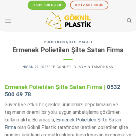
Skip
0 212 557 88 40
0 532 500 69 78
to
content
POLIETILEN ŞILTE İMALATI
Ermenek Polietilen Şilte Satan Firma
NISAN 27, 2023
’' TE GÖNDERILDI
ADMIN
TARAFINDAN
Ermenek Polietilen Şilte Satan Firma |
0532
500 69 78
Güvenli ve etkili bir şekilde ürünlerinizi depolamanın ve
taşımanın önemli bir yolu, uygun ambalajlama çözümleri
kullanmaktır. Bu amaçla,
Ermenek Polietilen Şilte Satan
Firma
olan Göknil Plastik tarafından üretilen polietilen şilte
ürünleri, ürünlerinizi çeşitli risklere karşı koruyan ekonomik ve