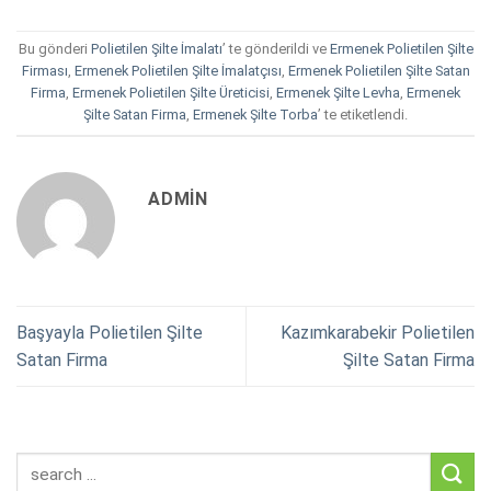
Bu gönderi
Polietilen Şilte İmalatı
’ te gönderildi ve
Ermenek Polietilen Şilte
Firması
,
Ermenek Polietilen Şilte İmalatçısı
,
Ermenek Polietilen Şilte Satan
Firma
,
Ermenek Polietilen Şilte Üreticisi
,
Ermenek Şilte Levha
,
Ermenek
Şilte Satan Firma
,
Ermenek Şilte Torba
’ te etiketlendi.
ADMIN
Başyayla Polietilen Şilte
Kazımkarabekir Polietilen
Satan Firma
Şilte Satan Firma