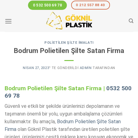
Skip
0 212 557 88 40
0 532 500 69 78
to
content
POLIETILEN ŞILTE İMALATI
Bodrum Polietilen Şilte Satan Firma
NISAN 27, 2023
’' TE GÖNDERILDI
ADMIN
TARAFINDAN
Bodrum Polietilen Şilte Satan Firma |
0532 500
69 78
Güvenli ve etkili bir şekilde ürünlerinizi depolamanın ve
taşımanın önemli bir yolu, uygun ambalajlama çözümleri
kullanmaktır. Bu amaçla,
Bodrum Polietilen Şilte Satan
Firma
olan Göknil Plastik tarafından üretilen polietilen şilte
ürünleri, ürünlerinizi çeşitli risklere karşı koruyan ekonomik ve