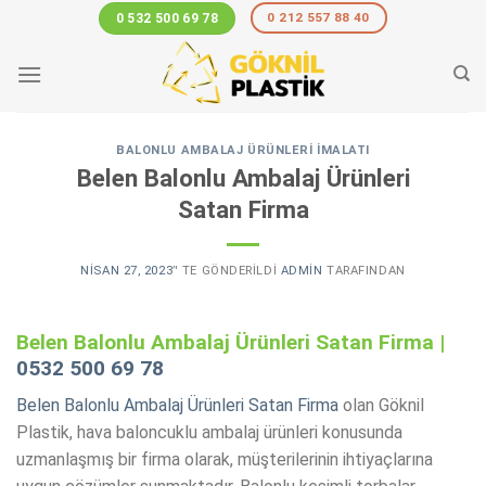
Skip
0 212 557 88 40
0 532 500 69 78
to
content
BALONLU AMBALAJ ÜRÜNLERI İMALATI
Belen Balonlu Ambalaj Ürünleri
Satan Firma
NISAN 27, 2023
’' TE GÖNDERILDI
ADMIN
TARAFINDAN
Belen Balonlu Ambalaj Ürünleri Satan Firma |
0532 500 69 78
Belen Balonlu Ambalaj Ürünleri Satan Firma
olan Göknil
Plastik, hava baloncuklu ambalaj ürünleri konusunda
uzmanlaşmış bir firma olarak, müşterilerinin ihtiyaçlarına