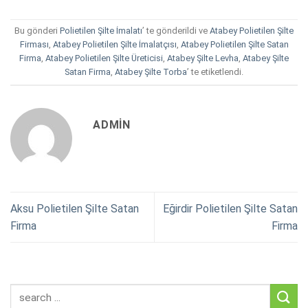
Bu gönderi
Polietilen Şilte İmalatı
’ te gönderildi ve
Atabey Polietilen Şilte
Firması
,
Atabey Polietilen Şilte İmalatçısı
,
Atabey Polietilen Şilte Satan
Firma
,
Atabey Polietilen Şilte Üreticisi
,
Atabey Şilte Levha
,
Atabey Şilte
Satan Firma
,
Atabey Şilte Torba
’ te etiketlendi.
ADMIN
Aksu Polietilen Şilte Satan
Eğirdir Polietilen Şilte Satan
Firma
Firma