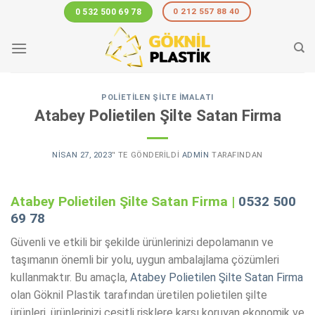
Skip
0 212 557 88 40
0 532 500 69 78
to
content
POLIETILEN ŞILTE İMALATI
Atabey Polietilen Şilte Satan Firma
NISAN 27, 2023
’' TE GÖNDERILDI
ADMIN
TARAFINDAN
Atabey Polietilen Şilte Satan Firma |
0532 500
69 78
Güvenli ve etkili bir şekilde ürünlerinizi depolamanın ve
taşımanın önemli bir yolu, uygun ambalajlama çözümleri
kullanmaktır. Bu amaçla,
Atabey Polietilen Şilte Satan Firma
olan Göknil Plastik tarafından üretilen polietilen şilte
ürünleri, ürünlerinizi çeşitli risklere karşı koruyan ekonomik ve